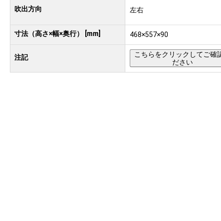
吹出方向
左右
寸法（高さ×幅×奥行） [mm]
468×557×90
こちらをクリックしてご確
注記
ださい