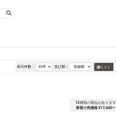
 | 三菱重工冷熱 オプション
表示件数：
並び順：
リスト
12
種類の商品がありま
希望小売価格 ¥17,600〜