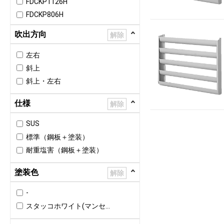
FDCKP1126H
FDCKP806H
FDCP1121LXZ
吹出方向
解除
FDCP1401LXZ
FDCP1601LXZ
左右
FDCP2241LXZY
斜上
FDCP2801LXZY
斜上・左右
FDCRP2244HLXYB
仕様
解除
FDCRP2804HLXYB
FDCVP1126H
SUS
FDCVP1406H
標準（鋼板＋塗装）
FDCVP1606H
耐重塩害（鋼板＋塗装）
FDCVP2246H
塗装色
FDCVP2806H
解除
FDCVP406H
-
FDCVP406HK
スタッコホワイト(マンセル4.2Y7.5/1.1近似)
FDCVP456H