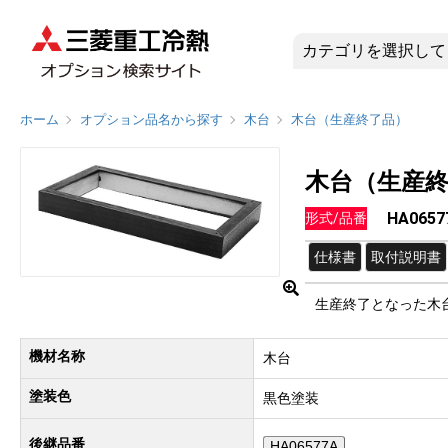
HA065
ホーム
オプション品名から探す
木台
木台（生産終了品）
木台（生産
HA06
形式/品番
仕様書
取付説明書
生産終了となった木
機材名称
木台
塗装色
黒色塗装
後継品番
HA06577A