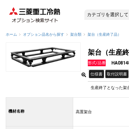
HA081
ホーム
オプション品名から探す
架台類
架台（生産終了品）
架台（生産
HA08
形式/品番
仕様書
取付説明書
生産終了となった架
機材名称
高置架台