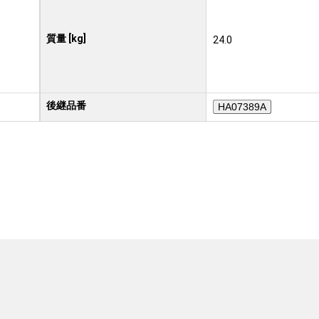
質量 [kg]
24.0
後継品番
HA07389A