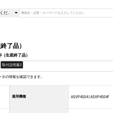
89（生産終了品） | ヒータ（生
カテゴリを選択してください
産終了品）
389（生産終了品）
取付説明書2
ータの情報を確認できます。
適用機種
ASVP4504 | ASVP4504F