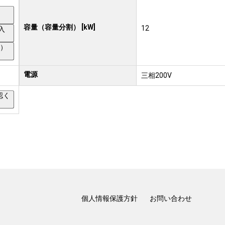
）
容量（容量分割） [kW]
12
入
り）
電源
三相200V
認く
個人情報保護方針
お問い合わせ