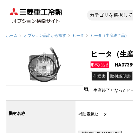
HA073
ホーム
オプション品名から探す
ヒータ
ヒータ（生産終了品）
ヒータ（生
HA07
形式/品番
仕様書
取付説明書
生産終了となったヒ
機材名称
補助電気ヒータ