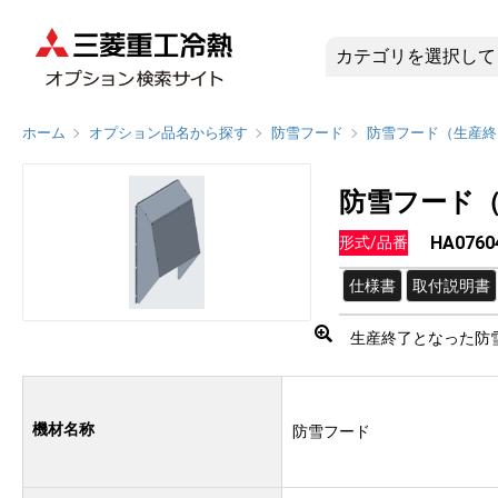
HA076
ホーム
オプション品名から探す
防雪フード
防雪フード（生産終
防雪フード
HA07
形式/品番
仕様書
取付説明書
生産終了となった防
機材名称
防雪フード