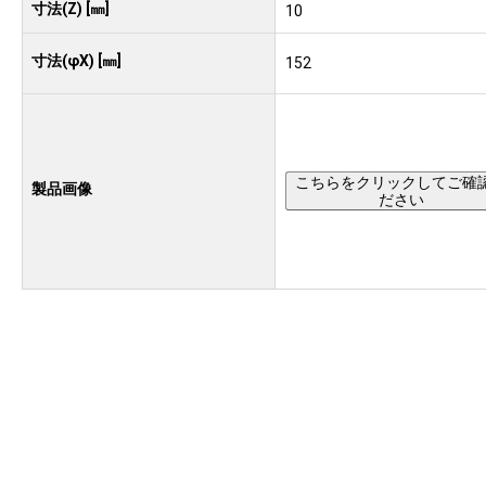
寸法(Z) [㎜]
10
寸法(φX) [㎜]
152
こちらをクリックしてご確
製品画像
ださい