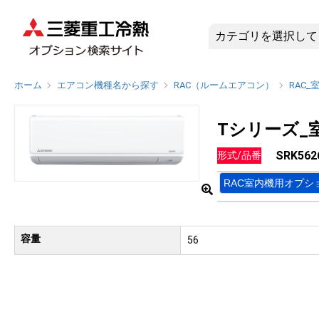
SRK562
ホーム
エアコン機種名から探す
RAC（ルームエアコン）
RAC_
Tシリーズ_
SRK562
形式/品番
RAC室内機用オプシ
容量
56