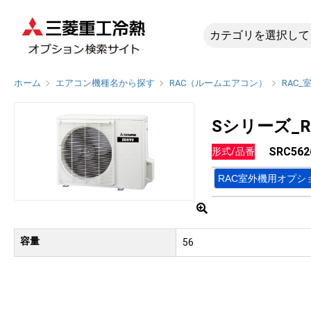
SRC562
ホーム
エアコン機種名から探す
RAC（ルームエアコン）
RAC_
Sシリーズ_
SRC562
形式/品番
RAC室外機用オプシ
容量
56