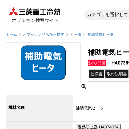
HA0738
ホーム
オプション品名から探す
ヒータ
補助電気ヒータ
補助電気ヒ
HA0738
形式/品番
仕様書
取付説明書
機材名称
補助電気ヒータ
過熱防止器 HA07407A