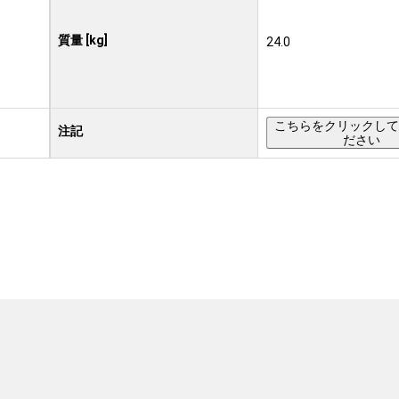
質量 [kg]
24.0
こちらをクリックして
注記
ださい