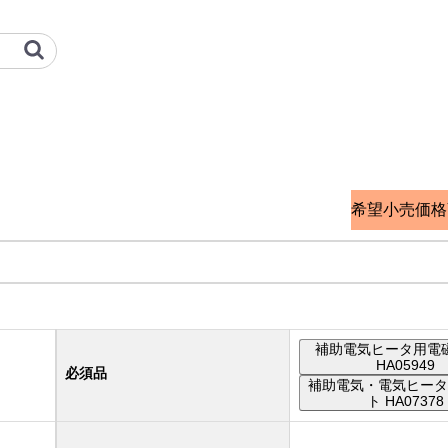
重工冷熱 オプション検索サイト
希望小売価格
補助電気ヒータ用電
HA05949
必須品
補助電気・電気ヒータ
ト HA07378