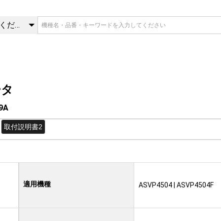
9A | 補助電気ヒータ | 三菱
カテゴリを選択してください
ータ
9A
取付説明書2
適用機種
ASVP4504 | ASVP4504F