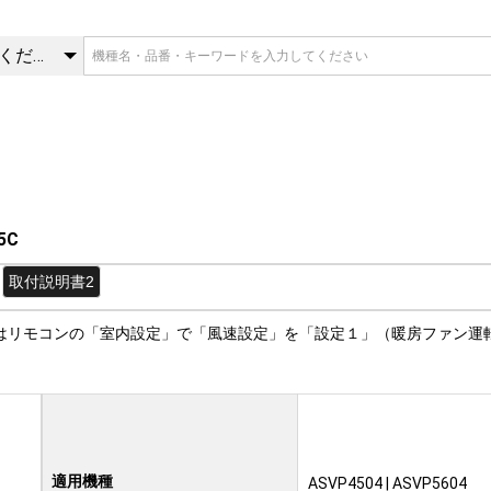
5C | 電気ヒータ | 三菱重工
カテゴリを選択してください
5C
取付説明書2
はリモコンの「室内設定」で「風速設定」を「設定１」（暖房ファン運
適用機種
ASVP4504 | ASVP5604