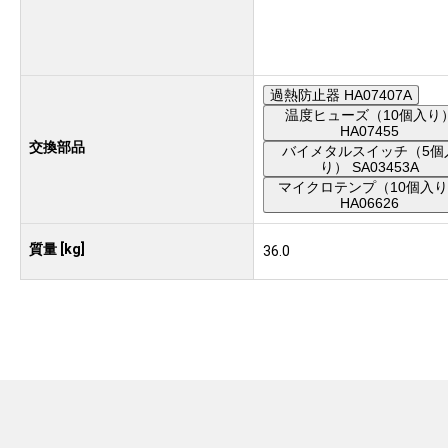
過熱防止器 HA07407A
温度ヒューズ（10個入り
HA07455
交換部品
バイメタルスイッチ（5個
り） SA03453A
マイクロテンプ（10個入
HA06626
質量 [kg]
36.0