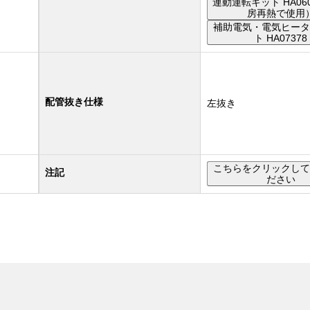
連動運転キット HA06
房再熱で使用
補助電気・電気ヒータ
ト HA07378
配管抜き仕様
左抜き
こちらをクリックして
注記
ださい