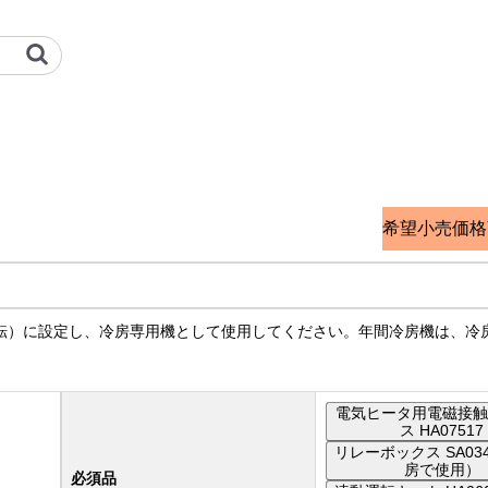
冷熱 オプション検索サイト
希望小売価格
転）に設定し、冷房専用機として使用してください。年間冷房機は、冷
電気ヒータ用電磁接触
ス HA07517
リレーボックス SA03
房で使用）
必須品