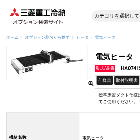
HA0741
ホーム
オプション品名から探す
ヒータ
電気ヒータ
電気ヒータ
HA0741
形式/品番
仕様書
取付説明書
標準床置ダクト仕様
てご使用ください。
機材名称
電気ヒータ