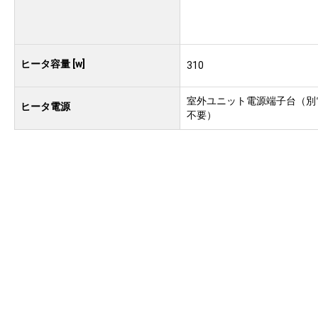
ヒータ容量 [w]
310
室外ユニット電源端子台（別
ヒータ電源
不要）