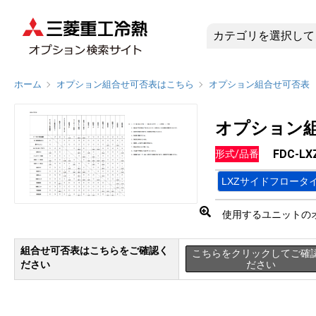
FDC-L
ホーム
オプション組合せ可否表はこちら
オプション組合せ可否表
オプション
FDC-
形式/品番
LXZサイドフロータ
使用するユニットの
組合せ可否表はこちらをご確認く
こちらをクリックしてご確
ださい
ださい