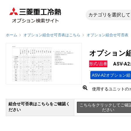
ASV-A
ホーム
オプション組合せ可否表はこちら
オプション組合せ可否表
オプション
ASV-
形式/品番
ASV-A2オプション
使用するユニットの
組合せ可否表はこちらをご確認く
こちらをクリックしてご確
ださい
ださい