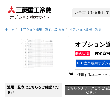
FDC室外
ホーム
オプション適用一覧表はこちら
オプション適用一覧表
オプション
FDC室
形式/品番
FDC室外機用オプシ
使用するユニットの
適用一覧表はこちらをご確認くだ
こちらをクリックしてご確
さい
ださい