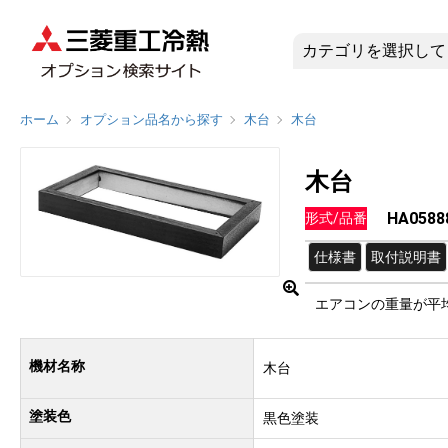
HA0588
ホーム
オプション品名から探す
木台
木台
木台
HA0588
形式/品番
仕様書
取付説明書
エアコンの重量が平
機材名称
木台
塗装色
黒色塗装