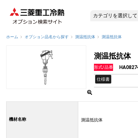
HA0827
ホーム
オプション品名から探す
測温抵抗体
測温抵抗体
測温抵抗体
HA0827
形式/品番
仕様書
機材名称
測温抵抗体