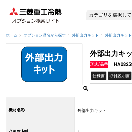
HA0825
ホーム
オプション品名から探す
外部出力キット
外部出力キット
外部出力キ
HA0825
形式/品番
仕様書
取付説明書
機材名称
外部出力キット
必要数 [個]