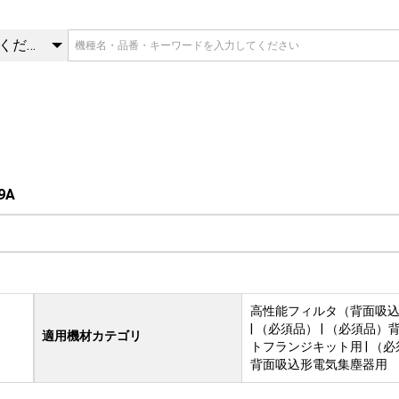
9A | 必須品 | 三菱重工冷熱 
カテゴリを選択してください
9A
高性能フィルタ（背面吸
| （必須品） | （必須品）
適用機材カテゴリ
トフランジキット用 | （
背面吸込形電気集塵器用