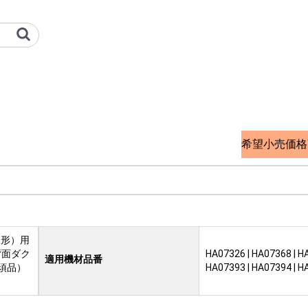
オプション検索サイト
希望小売価格
込形）用
背面ダク
HA07326 | HA07368 | H
適用機材品番
必須品）
HA07393 | HA07394 | 