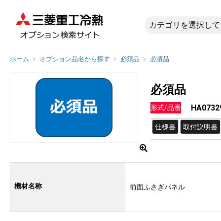
HA0732
ホーム
オプション品名から探す
必須品
必須品
必須品
HA0732
形式/品番
仕様書
取付説明書
機材名称
前面ふさぎパネル