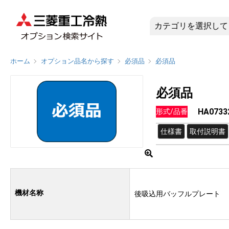
HA0733
ホーム
オプション品名から探す
必須品
必須品
必須品
HA0733
形式/品番
仕様書
取付説明書
機材名称
後吸込用バッフルプレート