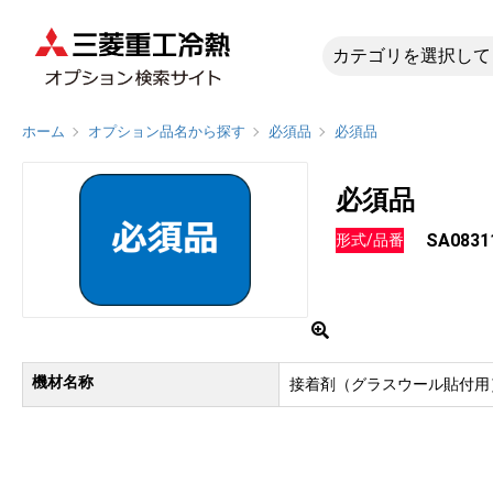
SA0831
ホーム
オプション品名から探す
必須品
必須品
必須品
SA0831
形式/品番
機材名称
接着剤（グラスウール貼付用