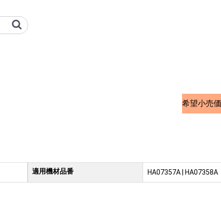
プション検索サイト
希望小売
適用機材品番
用
HA07357A | HA07358A