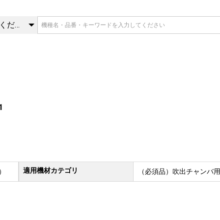
1 | 必須品 | 三菱重工冷熱 オ
カテゴリを選択してください
1
適用機材カテゴリ
）
（必須品）吹出チャンバ