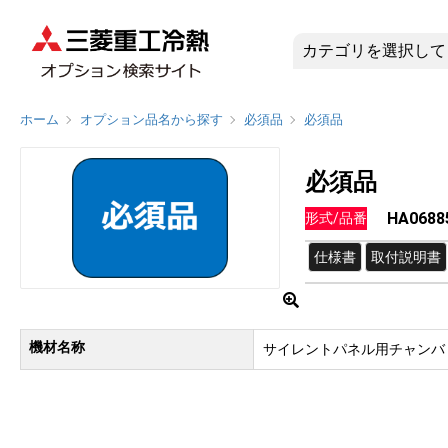
HA0688
ホーム
オプション品名から探す
必須品
必須品
必須品
HA0688
形式/品番
仕様書
取付説明書
機材名称
サイレントパネル用チャンバ