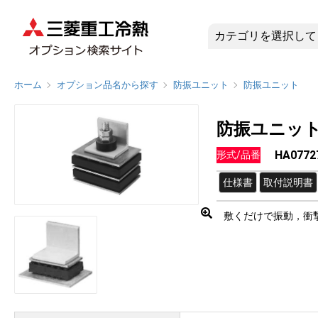
HA0772
ホーム
オプション品名から探す
防振ユニット
防振ユニット
防振ユニッ
HA0772
形式/品番
仕様書
取付説明書
敷くだけで振動，衝