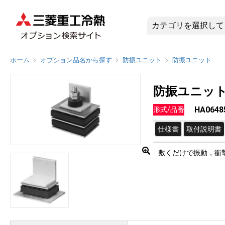
HA0648
ホーム
オプション品名から探す
防振ユニット
防振ユニット
防振ユニッ
HA0648
形式/品番
仕様書
取付説明書
敷くだけで振動，衝