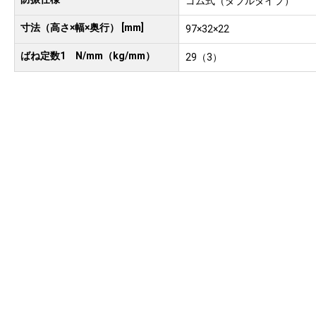
ゴム式（ダブルタイプ）
寸法（高さ×幅×奥行） [mm]
97×32×22
ばね定数1 N/mm（kg/mm）
29（3）