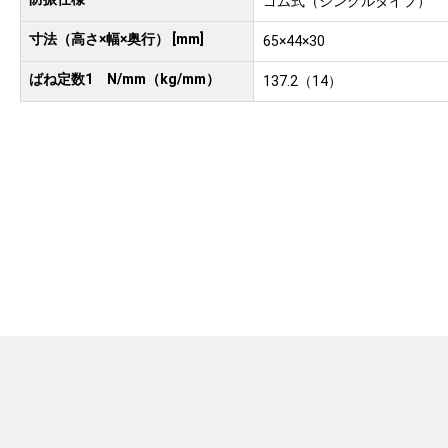
ゴム式（シングルタイプ）
寸法（高さ×幅×奥行） [mm]
65×44×30
ばね定数1 N/mm（kg/mm）
137.2（14）