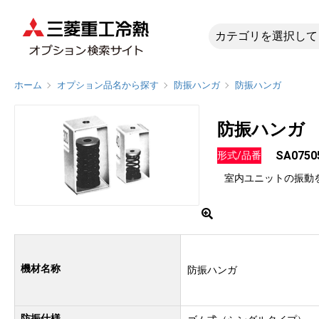
SA0750
ホーム
オプション品名から探す
防振ハンガ
防振ハンガ
防振ハンガ
SA0750
形式/品番
室内ユニットの振動
機材名称
防振ハンガ
防振仕様