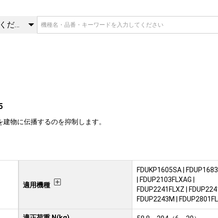
5 | 防振ハンガ | 三菱重工冷
カテゴリを選択してください
5
を建物に伝播するのを抑制します。
FDUKP1605SA | FDUP168
| FDUP2103FLXAG |
適用機種
FDUP2241FLXZ | FDUP224
FDUP2243M | FDUP2801FL
適正荷重 N(kg)