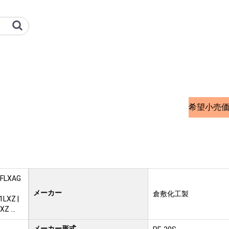
熱 オプション検索サイト
希望小売
3FLXAG
メーカー
倉敷化工製
1LXZ |
XZ …
メーカー形式