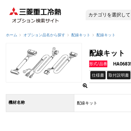
HA0683
ホーム
オプション品名から探す
配線キット
配線キット
配線キット
HA0683
形式/品番
仕様書
取付説明書
機材名称
配線キット