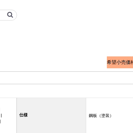
工冷熱 オプション検索サイト
希望小売価
|
仕様
|
鋼板（塗装）
|