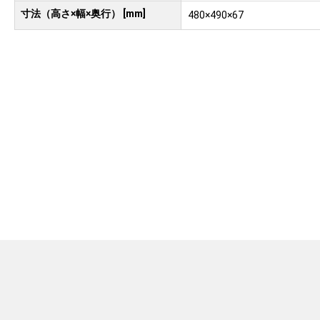
寸法（高さ×幅×奥行） [mm]
480×490×67