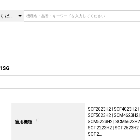
1SG | 吹出ガイド | 三菱重
カテゴリを選択してください
1SG
SCF2823H2 | SCF4023H2 |
SCF5023H2 | SCM4623H2 
SCM5223H2 | SCM5623H2 
適用機種
SCT2223H2 | SCT2523H2 
SCT2…