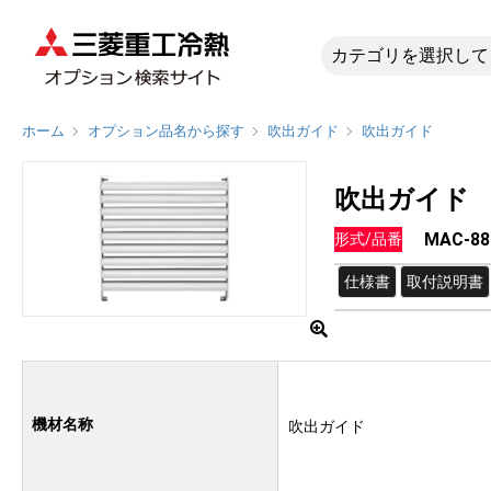
MAC-88
ホーム
オプション品名から探す
吹出ガイド
吹出ガイド
吹出ガイド
MAC-88
形式/品番
仕様書
取付説明書
機材名称
吹出ガイド