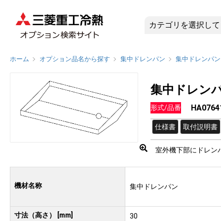
HA076
ホーム
オプション品名から探す
集中ドレンパン
集中ドレンパン
集中ドレン
HA0764
形式/品番
仕様書
取付説明書
室外機下部にドレン
機材名称
集中ドレンパン
寸法（高さ） [mm]
30