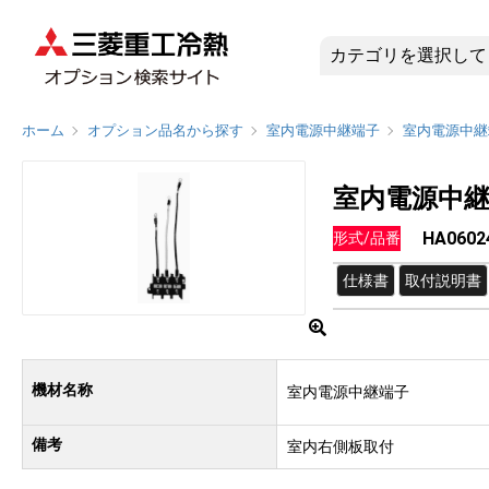
HA0602
ホーム
オプション品名から探す
室内電源中継端子
室内電源中継
室内電源中
HA0602
形式/品番
仕様書
取付説明書
機材名称
室内電源中継端子
備考
室内右側板取付