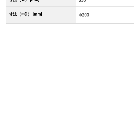
650
寸法（ΦD） [mm]
Φ200