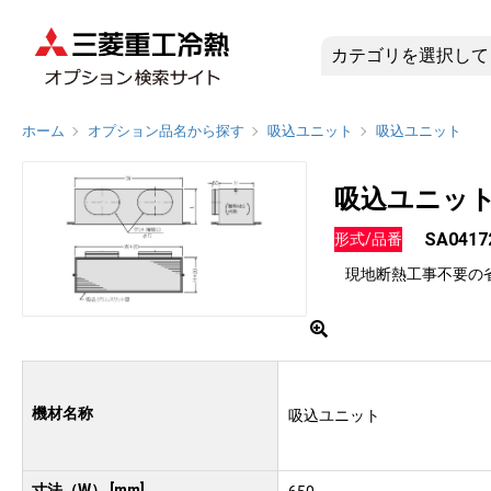
SA0417
ホーム
オプション品名から探す
吸込ユニット
吸込ユニット
吸込ユニッ
SA0417
形式/品番
現地断熱工事不要の
機材名称
吸込ユニット
寸法（W） [mm]