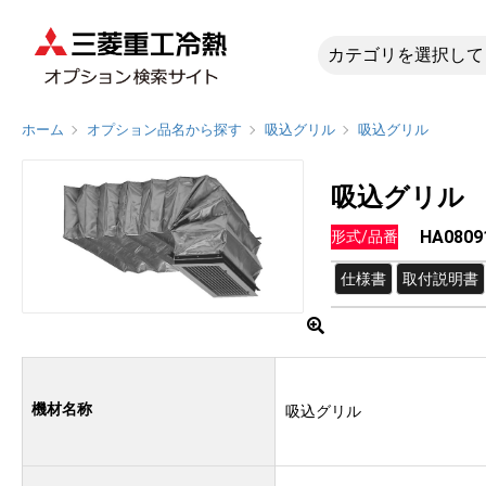
HA0809
ホーム
オプション品名から探す
吸込グリル
吸込グリル
吸込グリル
HA0809
形式/品番
仕様書
取付説明書
機材名称
吸込グリル