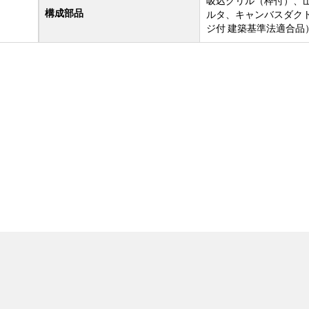
吸込グリル（枠付）、
構成部品
ルタ、キャンバスダクト
ジ付 建築基準法適合品