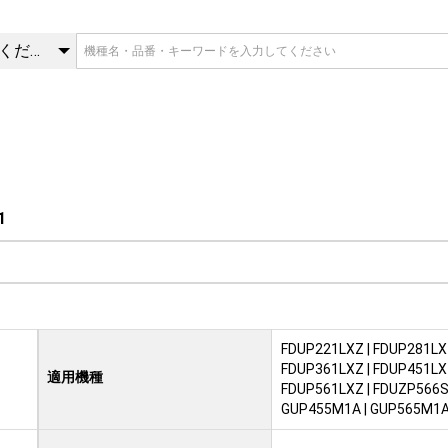
1 | 吸込グリル | 三菱重工冷
カテゴリを選択してください
1
FDUP221LXZ | FDUP281LXZ
FDUP361LXZ | FDUP451LXZ
適用機種
FDUP561LXZ | FDUZP566S 
GUP455M1A | GUP565M1