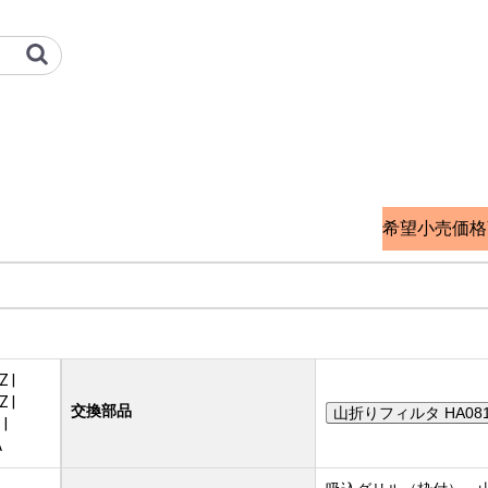
熱 オプション検索サイト
希望小売価格
 |
 |
交換部品
山折りフィルタ HA081
|
A