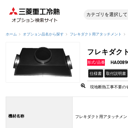
HA008
ホーム
オプション品名から探す
フレキダクト用アタッチメント
フレキダク
HA0089
形式/品番
仕様書
取付説明書
現地断熱工事不要の
機材名称
フレキダクト用アタッチメン