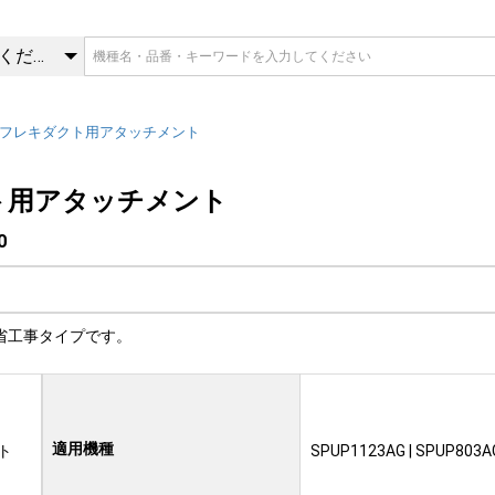
90 | フレキダクト用アタッチメ
カテゴリを選択してください
フレキダクト用アタッチメント
ト用アタッチメント
0
省工事タイプです。
適用機種
ト
SPUP1123AG | SPUP803A