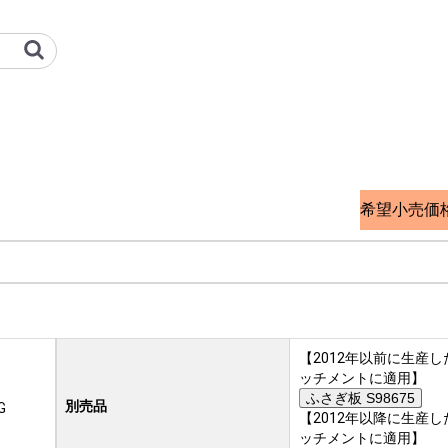
ント | 三菱重工冷熱 オプショ
希望小売価
【2012年以前に生産
ッチメントに適用】
ふさぎ板 S98675
別売品
G
【2012年以降に生産
ッチメントに適用】