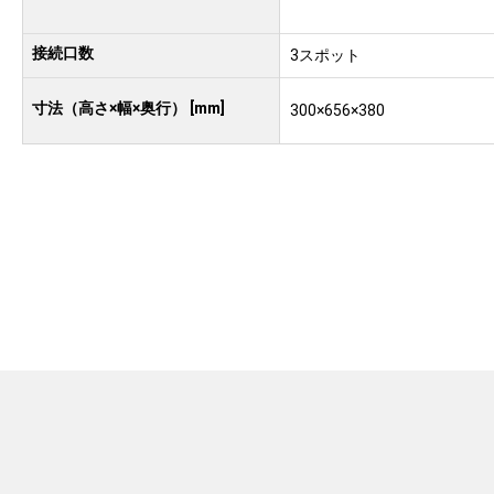
接続口数
3スポット
寸法（高さ×幅×奥行） [mm]
300×656×380