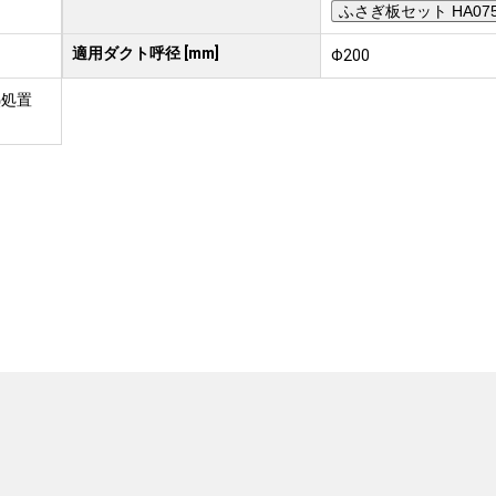
ふさぎ板セット HA075
適用ダクト呼径 [mm]
Φ200
熱処置