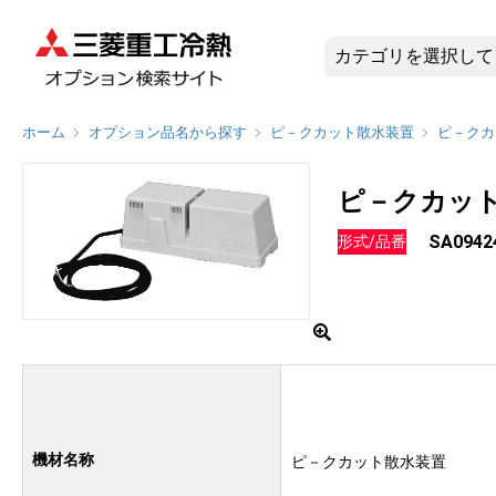
SA094
ホーム
オプション品名から探す
ピ－クカット散水装置
ピ－クカ
ピ－クカッ
SA0942
形式/品番
機材名称
ピ－クカット散水装置