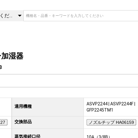
73 | 蒸気スプレー加湿器 | 
カテゴリを選択してください
ー加湿器
3
ASVP2244 | ASVP2244F |
適用機種
GFP2245TM1
交換部品
27
ノズルチップ HA06159
蒸気接続口径
10A（3/8B）