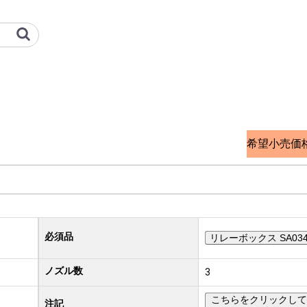
三菱重工冷熱 オプション検索サイト
希望小売価
必須品
リレーボックス SA034
ノズル数
3
こちらをクリックして
注記