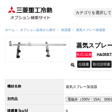
HA058
ホーム
オプション品名から探す
加湿器
蒸気スプレー加湿器
蒸気スプレ
HA0587
形式/品番
仕様書
取付説明書
機材名称
蒸気スプレー加湿器
別売品
電磁弁（200V・15A） S061
噴霧量 [kg/h]
9