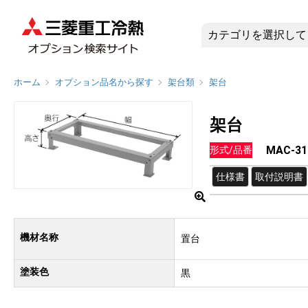
MAC-31
ホーム
オプション品名から探す
架台類
架台
架台
MAC-31
形式/品番
仕様書
取付説明書
機材名称
置台
塗装色
黒