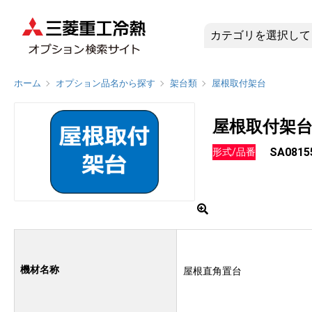
SA0815
ホーム
オプション品名から探す
架台類
屋根取付架台
屋根取付架
SA0815
形式/品番
機材名称
屋根直角置台