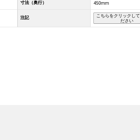
寸法（奥行）
450mm
こちらをクリックして
注記
ださい