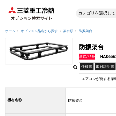
HA0656
ホーム
オプション品名から探す
架台類
防振架台
防振架台
HA0656
形式/品番
仕様書
取付説明書
エアコンが発する振
機材名称
防振架台