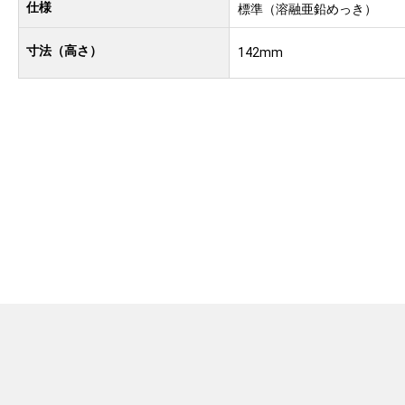
仕様
標準（溶融亜鉛めっき）
寸法（高さ）
142mm