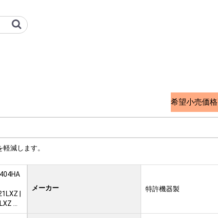
 オプション検索サイト
希望小売価格
を軽減します。
1404HA
メーカー
特許機器製
1LXZ |
LXZ …