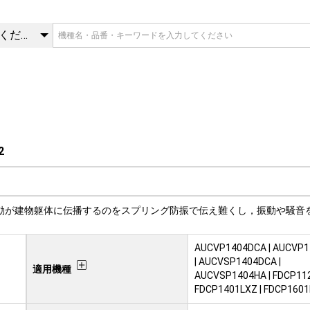
2 | 防振架台 | 三菱重工冷熱
カテゴリを選択してください
2
動が建物躯体に伝播するのをスプリング防振で伝え難くし，振動や騒音
AUCVP1404DCA | AUCVP
| AUCVSP1404DCA |
適用機種
AUCVSP1404HA | FDCP112
FDCP1401LXZ | FDCP1601