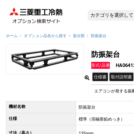
HA0641
ホーム
オプション品名から探す
架台類
防振架台
防振架台
HA0641
形式/品番
仕様書
取付説明書
エアコンが発する振
機材名称
防振架台
仕様
標準（溶融亜鉛めっき）
寸法（高さ）
135mm