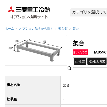
HA0596
ホーム
オプション品名から探す
架台類
架台
架台
HA0596
形式/品番
仕様書
取付説明書
機材名称
架台
塗装色
-