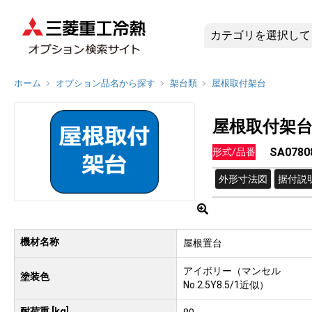
SA0780
ホーム
オプション品名から探す
架台類
屋根取付架台
屋根取付架
SA0780
形式/品番
外形寸法図
据付説
機材名称
屋根置台
アイボリー（マンセル
塗装色
No.2.5Y8.5/1近似）
耐荷重 [kg]