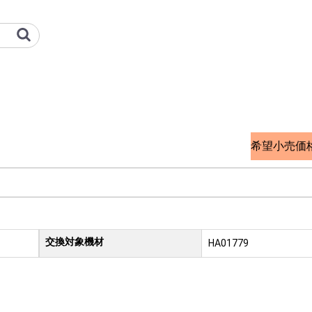
オプション検索サイト
希望小売価
交換対象機材
品
HA01779