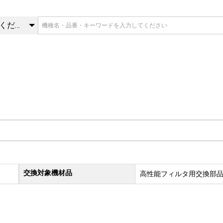
 | 交換部品 | 三菱重工冷熱 
カテゴリを選択してください
交換対象機材品
高性能フィルタ用交換部