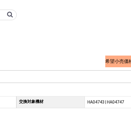
 オプション検索サイト
希望小売価
交換対象機材
品
HA04743 | HA04747