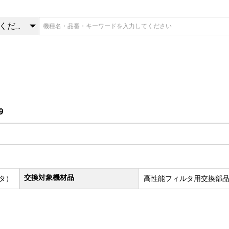
9 | 交換部品 | 三菱重工冷熱
カテゴリを選択してください
9
交換対象機材品
タ）
高性能フィルタ用交換部