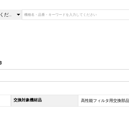
3 | 交換部品 | 三菱重工冷熱
カテゴリを選択してください
3
交換対象機材品
高性能フィルタ用交換部