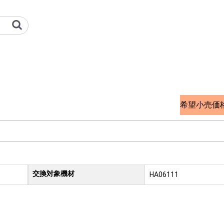
 オプション検索サイト
希望小売価
交換対象機材
品
HA06111