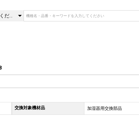
8 | 交換部品 | 三菱重工冷熱
カテゴリを選択してください
8
交換対象機材品
加湿器用交換部品