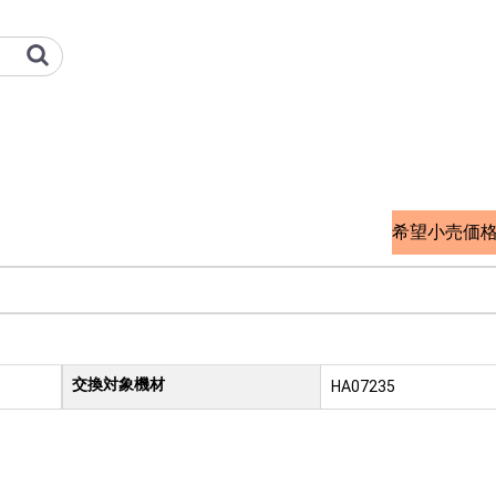
 オプション検索サイト
希望小売価
交換対象機材
HA07235