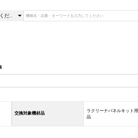
4 | 交換部品 | 三菱重工冷熱
カテゴリを選択してください
4
ラクリーナパネルキット
交換対象機材品
品