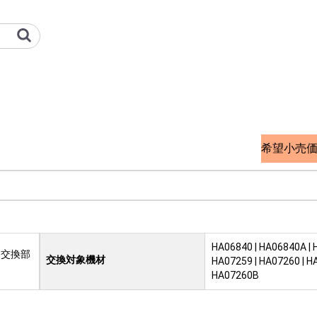
 オプション検索サイト
希望小売
HA06840 | HA06840A | 
用交換部
交換対象機材
HA07259 | HA07260 | H
HA07260B