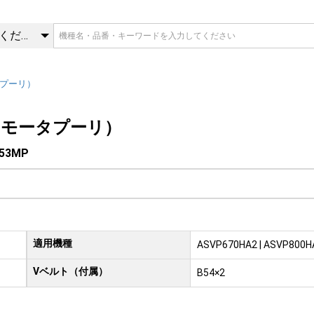
V53MP | 静風圧部品（モータ
カテゴリを選択してください
プーリ）
（モータプーリ）
V53MP
適用機種
ASVP670HA2 | ASVP800H
Vベルト（付属）
B54×2