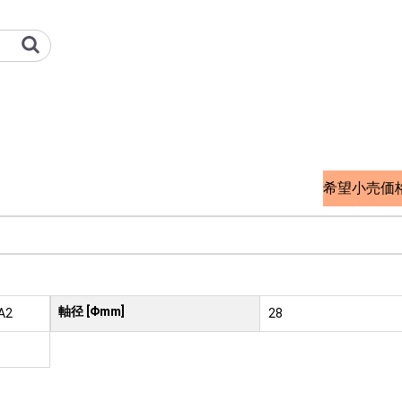
プーリ） | 三菱重工冷熱 オプシ
希望小売価
軸径 [Φmm]
A2
28