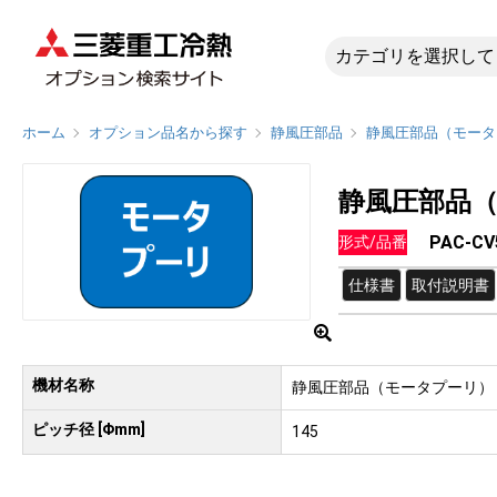
PAC-C
ホーム
オプション品名から探す
静風圧部品
静風圧部品（モータ
静風圧部品
PAC-C
形式/品番
仕様書
取付説明書
機材名称
静風圧部品（モータプーリ）
ピッチ径 [Φmm]
145