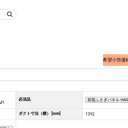
三菱重工冷熱 オプション検索サイト
希望小売価
必須品
前面ふさぎパネル HA07
M1
ダクト寸法（横） [mm]
1392