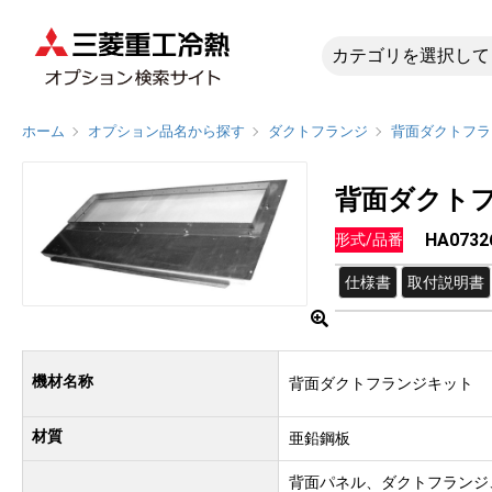
HA073
ホーム
オプション品名から探す
ダクトフランジ
背面ダクトフラ
背面ダクト
HA0732
形式/品番
仕様書
取付説明書
機材名称
背面ダクトフランジキット
材質
亜鉛鋼板
背面パネル、ダクトフランジ