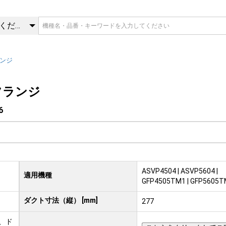
26 | 背面ダクトフランジ | 
カテゴリを選択してください
ンジ
フランジ
6
ASVP4504 | ASVP5604 |
適用機種
GFP4505TM1 | GFP5605T
ダクト寸法（縦） [mm]
277
、ド