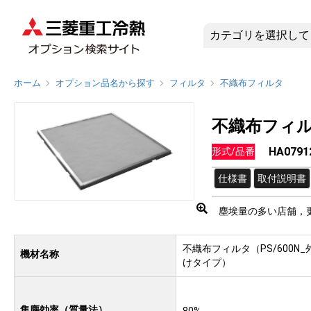
HA079
ホーム
オプション品名から探す
フィルタ
不織布フィルタ
不織布フィ
HA0791
形式/品番
仕様書
取付説明書
塵埃量の多い店舗，
不織布フィルタ（PS/600N_
機材名称
けタイプ）
集塵効率（質量法）