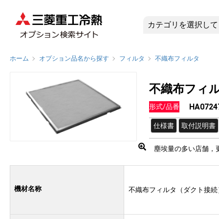
HA072
ホーム
オプション品名から探す
フィルタ
不織布フィルタ
不織布フィ
HA0724
形式/品番
仕様書
取付説明書
塵埃量の多い店舗，
機材名称
不織布フィルタ（ダクト接続